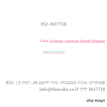
פאנקייק – עוגות מעוצבות
נווה יהושע 16, רמת גן
052-3617718
info@funcake.co.il
Tiktok
Facebook-f
Instagram
Youtube
Whatsapp
הצהרת נגישות
© כל הזכויות שמורות ל״פאנקייק עוגות מעוצבות״ 2026
פאנקייק- עוגות מעוצבות- נווה יהושע 16, רמת גן | 052-
3617718 לילך info@funcake.co.il
העוגות שלנו