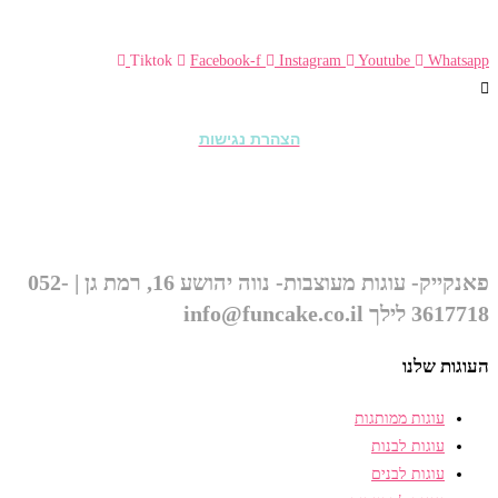
info@funcake.co.il
Tiktok
Facebook-f
Instagram
Youtube
Whatsapp
הצהרת נגישות
© כל הזכויות שמורות ל״פאנקייק עוגות מעוצבות״ 2026
פאנקייק- עוגות מעוצבות- נווה יהושע 16, רמת גן | 052-
3617718 לילך info@funcake.co.il
העוגות שלנו
עוגות ממותגות
עוגות לבנות
עוגות לבנים