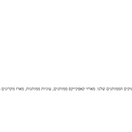
ם הממותגים שלנו: מארזי קאפקייקס ממותגים, עוגיות ממותגות, מארז מקרונים מ
פאנקייק – עוגות מעוצבות