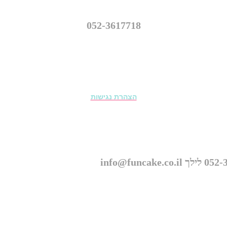
נווה יהושע 16, רמת גן
052-3617718
info@funcake.co.il
הצהרת נגישות
© כל הזכויות שמורות ל״פאנקייק עוגות מעוצבות״ 2026