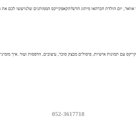
 אוואר, יום הולדת חברהאו מיתוג חדש?הקאפקייקס הממותגים שלנויעשו לכם את ה
יקס עם תמונות אישיות, פיסולים מבצק סוכר, עיצובים, הדפסות ועוד..איך מזמיני
פאנקייק – עוגות מעוצבות
נווה יהושע 16, רמת גן
052-3617718
info@funcake.co.il