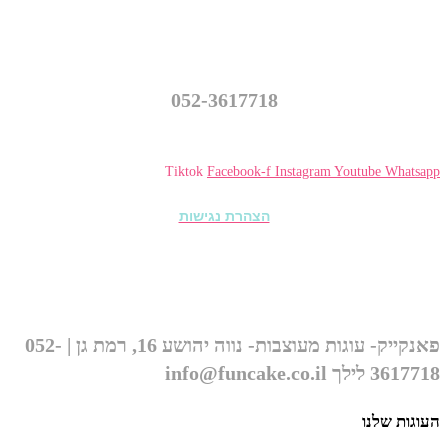
פאנקייק – עוגות מעוצבות
נווה יהושע 16, רמת גן
052-3617718
info@funcake.co.il
Tiktok
Facebook-f
Instagram
Youtube
Whatsapp
הצהרת נגישות
© כל הזכויות שמורות ל״פאנקייק עוגות מעוצבות״ 2026
פאנקייק- עוגות מעוצבות- נווה יהושע 16, רמת גן | 052-
3617718 לילך info@funcake.co.il
העוגות שלנו