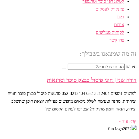
קטלוג דפי סוכר וטרנספר
פאנקייק לעסקים
בלוג
אודות
לקוחות ממליצים
צרו קשר
זה מה שמצאנו בשבילך:
חיפוש
דודה שני | חוגי פיסול בבצק סוכר וסדנאות
לפרטים נוספים:052-3212404 052-3212404 סדנאות פיסול בבצק סוכר חוויה
יצירתית, מהנה וטעימה לשלל גילאים מחפשים פעילות יוצאת דופן שתשלב
יצירה, הנאה והמון מתיקות?הצטרפו לעולם הקסום של
קרא עוד »