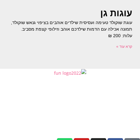
עוגות גן
עוגת שוקולד טעימה ועסיסית שילדים אוהבים בציפוי גנאש שוקולד,
תמונה אכילה עם הדמות שילדכם אוהב וזילופי קצפת מסביב.
עלות: 200 ₪
קרא עוד »
פאנקייק – עוגות מעוצבות
נווה יהושע 16, רמת גן
052-3617718
info@funcake.co.il