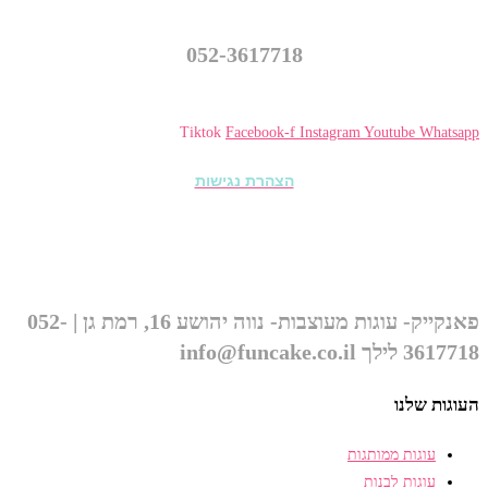
נווה יהושע 16, רמת גן
052-3617718
info@funcake.co.il
Tiktok
Facebook-f
Instagram
Youtube
Whatsapp
הצהרת נגישות
© כל הזכויות שמורות ל״פאנקייק עוגות מעוצבות״ 2026
פאנקייק- עוגות מעוצבות- נווה יהושע 16, רמת גן | 052-
3617718 לילך info@funcake.co.il
העוגות שלנו
עוגות ממותגות
עוגות לבנות