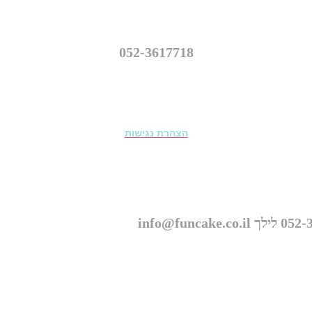
נווה יהושע 16, רמת גן
052-3617718
info@funcake.co.il
הצהרת נגישות
© כל הזכויות שמורות ל״פאנקייק עוגות מעוצבות״ 2026