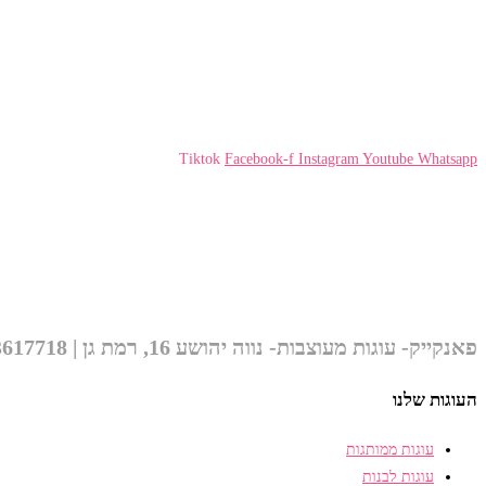
Tiktok
Facebook-f
Instagram
Youtube
Whatsapp
פאנקייק- עוגות מעוצבות- נווה יהושע 16, רמת גן | 052-3617718 לילך info@funcake.co.il
העוגות שלנו
עוגות ממותגות
עוגות לבנות