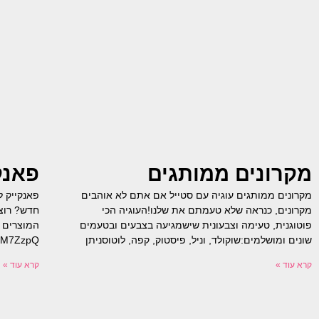
מקרונים ממותגים
פאנק
מקרונים ממותגים עוגיה עם סטייל אם אתם לא אוהבים
פאנקייק ל
חדש? רוצי
המוצרים ה
‬שונים‭ ‬ומושלמים‭:‬שוקולד, וניל, פיסטוק, קפה, לוטוסניתן‭
MNM7ZzpQ
קרא עוד »
קרא עוד »