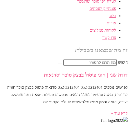
קטלוג דפי סוכר וטרנספר
פאנקייק לעסקים
בלוג
אודות
לקוחות ממליצים
צרו קשר
זה מה שמצאנו בשבילך:
חיפוש
דודה שני | חוגי פיסול בבצק סוכר וסדנאות
לפרטים נוספים:052-3212404 052-3212404 סדנאות פיסול בבצק סוכר חוויה
יצירתית, מהנה וטעימה לשלל גילאים מחפשים פעילות יוצאת דופן שתשלב
יצירה, הנאה והמון מתיקות?הצטרפו לעולם הקסום של
קרא עוד »