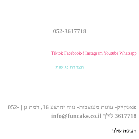
פאנקייק – עוגות מעוצבות
נווה יהושע 16, רמת גן
052-3617718
info@funcake.co.il
Tiktok
Facebook-f
Instagram
Youtube
Whatsapp
הצהרת נגישות
© כל הזכויות שמורות ל״פאנקייק עוגות מעוצבות״ 2026
פאנקייק- עוגות מעוצבות- נווה יהושע 16, רמת גן | 052-
3617718 לילך info@funcake.co.il
העוגות שלנו